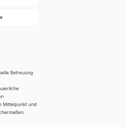
te
duelle Betreuung
uierliche
en
n Mittelpunkt und
ichermaßen.