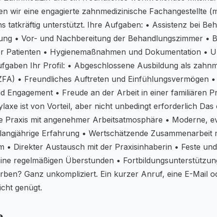
 wir eine engagierte zahnmedizinische Fachangestellte (m
s tatkräftig unterstützt. Ihre Aufgaben: • Assistenz bei B
ng • Vor- und Nachbereitung der Behandlungszimmer • 
er Patienten • Hygienemaßnahmen und Dokumentation • Un
ufgaben Ihr Profil: • Abgeschlossene Ausbildung als zahnm
ZFA) • Freundliches Auftreten und Einfühlungsvermögen • 
nd Engagement • Freude an der Arbeit in einer familiären P
axe ist von Vorteil, aber nicht unbedingt erforderlich Das 
rte Praxis mit angenehmer Arbeitsatmosphäre • Moderne, e
langjährige Erfahrung • Wertschätzende Zusammenarbeit 
m • Direkter Austausch mit der Praxisinhaberin • Feste un
eine regelmäßigen Überstunden • Fortbildungsunterstützung
ben? Ganz unkompliziert. Ein kurzer Anruf, eine E-Mail o
cht genügt.
e