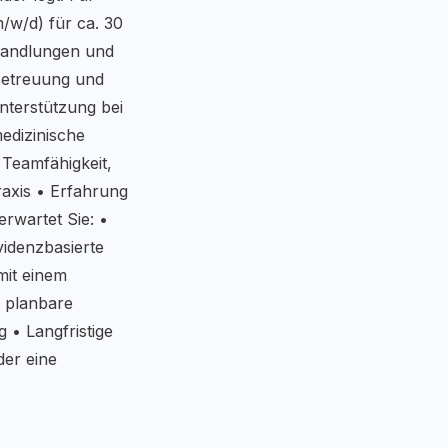
/w/d) für ca. 30
ehandlungen und
Betreuung und
terstützung bei
edizinische
Teamfähigkeit,
raxis • Erfahrung
erwartet Sie: •
videnzbasierte
mit einem
d planbare
 • Langfristige
der eine