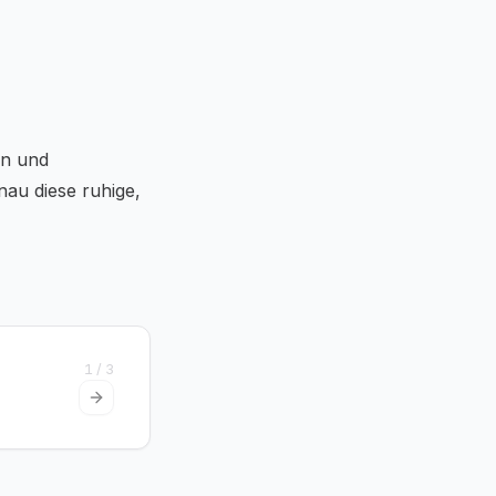
en und
nau diese ruhige,
1
/
3
Next slide