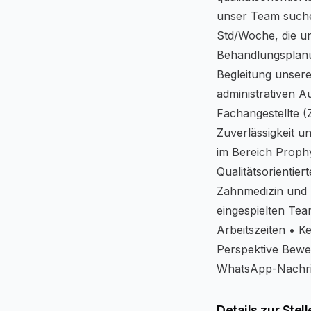
unser Team suchen
Std/Woche, die un
Behandlungsplanu
Begleitung unser
administrativen A
Fachangestellte (
Zuverlässigkeit u
im Bereich Prophyl
Qualitätsorientie
Zahnmedizin und 
eingespielten Tea
Arbeitszeiten • K
Perspektive Bewer
WhatsApp-Nachri
Details zur Stell