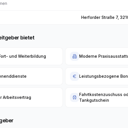
nnen
Herforder Straße 7, 32
eitgeber bietet
Fort- und Weiterbildung
Moderne Praxisausstatt
enenddienste
Leistungsbezogene Bo
Fahrtkostenzuschuss o
r Arbeitsvertrag
Tankgutschein
tgeber