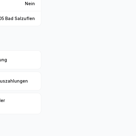
Nein
105 Bad Salzuflen
ung
nuszahlungen
der