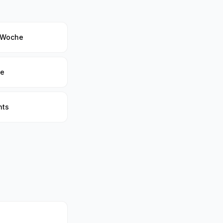
e-Woche
te
nts