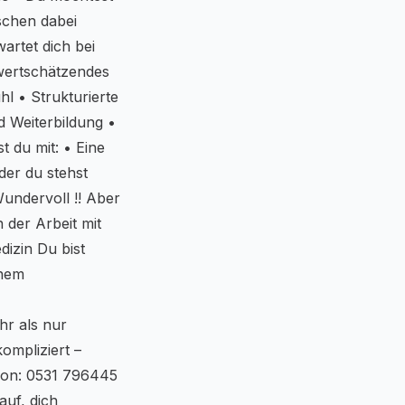
schen dabei
artet dich bei
wertschätzendes
l • Strukturierte
d Weiterbildung •
t du mit: • Eine
der du stehst
undervoll !! Aber
der Arbeit mit
izin Du bist
inem
ehr als nur
ompliziert –
efon: 0531 796445
uf, dich