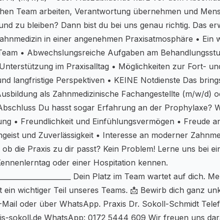
ichen Team arbeiten, Verantwortung übernehmen und Men
und zu bleiben? Dann bist du bei uns genau richtig. Das erw
ahnmedizin in einer angenehmen Praxisatmosphäre • Ein 
s Team • Abwechslungsreiche Aufgaben am Behandlungsstuh
Unterstützung im Praxisalltag • Möglichkeiten zur Fort- un
nd langfristige Perspektiven • KEINE Notdienste Das brings
usbildung als Zahnmedizinische Fachangestellte (m/w/d) o
Abschluss Du hasst sogar Erfahrung an der Prophylaxe? W
ng • Freundlichkeit und Einfühlungsvermögen • Freude an 
eist und Zuverlässigkeit • Interesse an moderner Zahnmed
, ob die Praxis zu dir passt? Kein Problem! Lerne uns bei e
ennenlerntag oder einer Hospitation kennen.
______________________ Dein Platz im Team wartet auf dich. M
st ein wichtiger Teil unseres Teams. 📩 Bewirb dich ganz unk
-Mail oder über WhatsApp. Praxis Dr. Sokoll-Schmidt Tel
is-sokoll.de WhatsApp: 0172 5444 609 Wir freuen uns dara