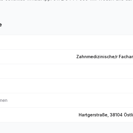
e
Zahnmedizinische/r Fachang
nnen
Hartgerstraße, 38104 Östl