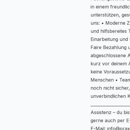
in einem freundl
unterstützen, ges
uns: • Moderne Z
und hilfsbereite
Einarbeitung und 
Faire Bezahlung u
abgeschlossene A
kurz vor deinem 
keine Voraussetzu
Menschen • Teamg
noch nicht sicher
unverbindlichen K
__________________
Assistenz – du bi
gerne auch per E
E-Mail: info@prax