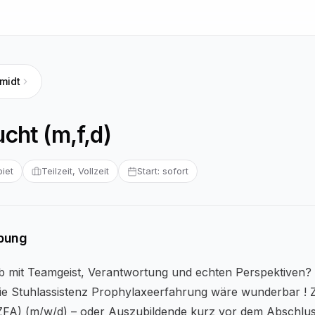
midt
cht (m,f,d)
iet
Teilzeit, Vollzeit
Start: sofort
ibung
ob mit Teamgeist, Verantwortung und echten Perspektiven?
die Stuhlassistenz Prophylaxeerfahrung wäre wunderbar ! 
(ZFA) (m/w/d) – oder Auszubildende kurz vor dem Abschlu